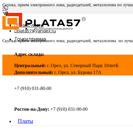
Скупка, прием электронного лома, радиодеталей, металлолома по луч
Прайс-листы
plata57@yandex.ru
Точки приема
Скупка, прием электронного лома, радиодеталей, металлолома по луч
Адрес склада:
Центральный:
г. Орел, ул. Северный Парк 10литБ
Дополнительный:
г. Орел, ул. Бурова 17А
+7 (910) 031-80-00
Ростов-на-Дону:
+7 (910) 031-90-00
Платы