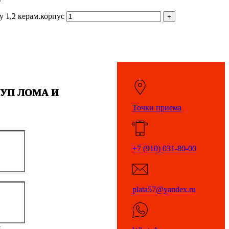
у 1,2 керам.корпус
КУП ЛОМА И
Точки приема
+7 (910) 031-80-00
plata57@yandex.ru
я