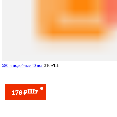
580 и подобные 40 ног
316
₽
Шт
Шт
176
₽
Нажмите, чтобы увеличить