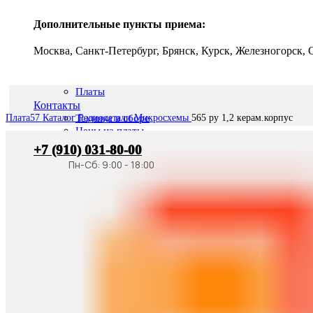
Дополнительные пункты приема:
Москва, Санкт-Петербург, Брянск, Курск, Железногорск,
Платы
Контакты
Плата57
Каталог
Радиодетали
Микросхемы
565 ру 1,2 керам.корпус
Техника в сборе
Цены на платы
+7 (910) 031-80-00
Радиодетали
Плата57
Ростов
Транзисторы
Конденсаторы
О компании
Диоды
Микросхемы
Новости
Разъемы
Лицензии
Резисторы
Контакты
Реле
Металлы платиновой группы
Вход / Регистрация
Тантал из конденсаторов
Серебро техническое
0
элемент
0
₽