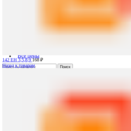
Фильтры противогазов
Цены на радиодетали
Поиск
Металлолом
0
элемент
0
₽
Меню
Черный лом
Цветной лом
Редкоземельные металлы
Цены на металлолом
Все цены
142 EН 3,5,8,9
168
₽
Назад к товарам
Поиск
Вход / Регистрация