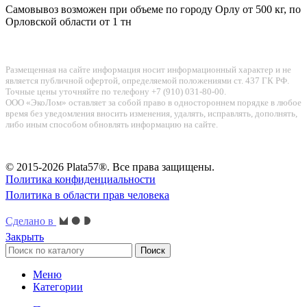
Самовывоз возможен при объеме по городу Орлу от 500 кг, по
Орловской области от 1 тн
Размещенная на сайте информация носит информационный характер и не
является публичной офертой, определяемой положениями ст. 437 ГК РФ.
Точные цены уточняйте по телефону +7 (910) 031-80-00.
ООО «ЭкоЛом» оставляет за собой право в одностороннем порядке в любое
время без уведомления вносить изменения, удалять, исправлять, дополнять,
либо иным способом обновлять информацию на сайте.
© 2015-2026 Plata57®. Все права защищены.
Политика конфиденциальности
Политика в области прав человека
Сделано в
Закрыть
Поиск
Меню
Категории