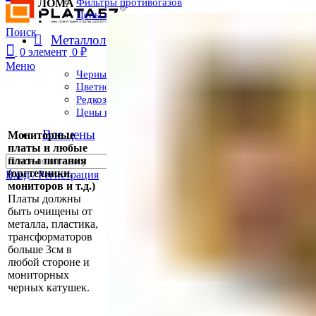
Фильтры противогазов
ЛОМА
Цены на радиодетали
Поиск
Металлолом
0
элемент
0
₽
Меню
Черный лом
Цветной лом
Редкоземельные металлы
Цены на металлолом
Все цены
Мониторные
платы и любые
платы питания
Поиск
(оргтехники,
Вход / Регистрация
мониторов и т.д.)
Платы должны
быть очищены от
металла, пластика,
трансформаторов
больше 3см в
любой стороне и
мониторных
черных катушек.