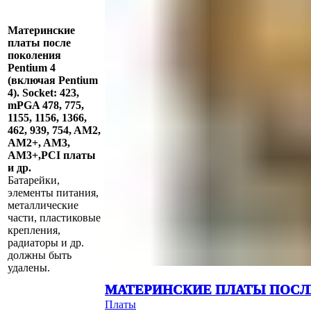
Материнские
платы после
поколения
Pentium 4
(включая Pentium
4). Socket: 423,
mPGA 478, 775,
1155, 1156, 1366,
462, 939, 754, AM2,
AM2+, AM3,
AM3+,PCI платы
и др.
Батарейки,
элементы питания,
металлические
части, пластиковые
крепления,
радиаторы и др.
должны быть
удалены.
МАТЕРИНСКИЕ ПЛАТЫ ПОСЛЕ
Платы