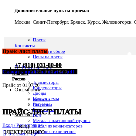
Дополнительные пункты приема:
Москва, Санкт-Петербург, Брянск, Курск, Железногорск,
Платы
Контакты
Прайс-лист платы
Техника в сборе
Цены на платы
+7 (910) 031-80-00
Радиодетали
Скачать прайс на платы .pdf
Плата57
Ростов
Транзисторы
Прайс от 01.07.26
Конденсаторы
О компании
Диоды
Микросхемы
Новости
Разъемы
Лицензии
Резисторы
ПРАЙС-ЛИСТ ПЛАТЫ
Контакты
Реле
Металлы платиновой группы
Вход / Регистрация
Тантал из конденсаторов
ВИД
Серебро техническое
ЭЛЕКТРОННОГО
0
элемент
0
₽