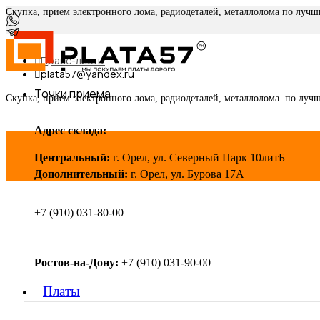
Скупка, прием электронного лома, радиодеталей, металлолома по луч
Прайс-листы
plata57@yandex.ru
Точки приема
Скупка, прием электронного лома, радиодеталей, металлолома по луч
Адрес склада:
Центральный:
г. Орел, ул. Северный Парк 10литБ
Дополнительный:
г. Орел, ул. Бурова 17А
+7 (910) 031-80-00
Ростов-на-Дону:
+7 (910) 031-90-00
Платы