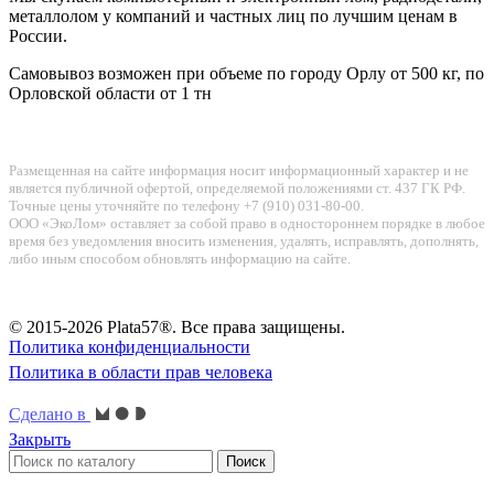
металлолом у компаний и частных лиц по лучшим ценам в
России.
Самовывоз возможен при объеме по городу Орлу от 500 кг, по
Орловской области от 1 тн
Размещенная на сайте информация носит информационный характер и не
является публичной офертой, определяемой положениями ст. 437 ГК РФ.
Точные цены уточняйте по телефону +7 (910) 031-80-00.
ООО «ЭкоЛом» оставляет за собой право в одностороннем порядке в любое
время без уведомления вносить изменения, удалять, исправлять, дополнять,
либо иным способом обновлять информацию на сайте.
© 2015-2026 Plata57®. Все права защищены.
Политика конфиденциальности
Политика в области прав человека
Сделано в
Закрыть
Поиск