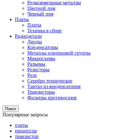
Редкоземельные металлы
Цветной лом
Черный лом
Платы
Платы
Техника в сборе
Радиодетали
Диоды
Конденсаторы
Металлы платиновой группы
Микросхемы
Разъемы
Резисторы
Реле
Серебро техническое
Тантал из конденсаторов
Транзисторы
Фильтры противогазов
Поиск
Популярные запросы
платы
процессор
транзистор