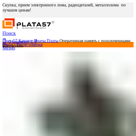
Скупка, прием электронного лома, радиодеталей, металлолома по
лучшим ценам!
Поиск
Плата57
Каталог
Платы
Платы
Оперативная память с позолоченными
0
элемент
0
₽
Вход / Регистрация
контактами
Меню