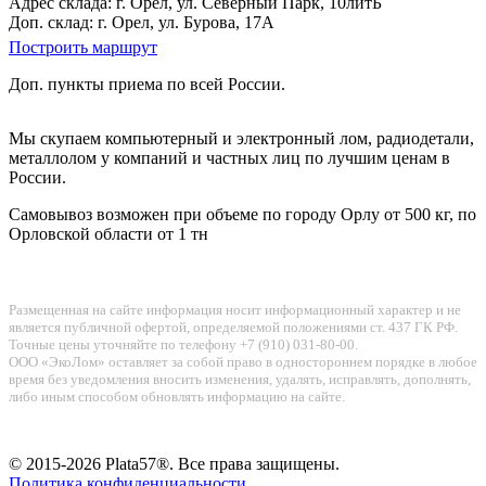
Адрес склада: г. Орел, ул. Северный Парк, 10литБ
Доп. склад: г. Орел, ул. Бурова, 17А
Построить маршрут
Доп. пункты приема по всей России.
Мы скупаем компьютерный и электронный лом, радиодетали,
металлолом у компаний и частных лиц по лучшим ценам в
России.
Самовывоз возможен при объеме по городу Орлу от 500 кг, по
Орловской области от 1 тн
Размещенная на сайте информация носит информационный характер и не
является публичной офертой, определяемой положениями ст. 437 ГК РФ.
Точные цены уточняйте по телефону +7 (910) 031-80-00.
ООО «ЭкоЛом» оставляет за собой право в одностороннем порядке в любое
время без уведомления вносить изменения, удалять, исправлять, дополнять,
либо иным способом обновлять информацию на сайте.
© 2015-2026 Plata57®. Все права защищены.
Политика конфиденциальности