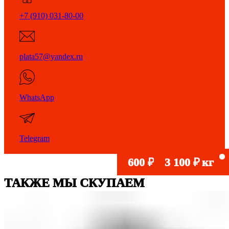
+7 (910) 031-80-00
plata57@yandex.ru
WhatsApp
Telegram
600
₽
кг 100% Ni
3 100
900
750
120
140
₽
₽
₽
₽
₽
кг
кг
кг
кг
кг
ТАКЖЕ МЫ СКУПАЕМ