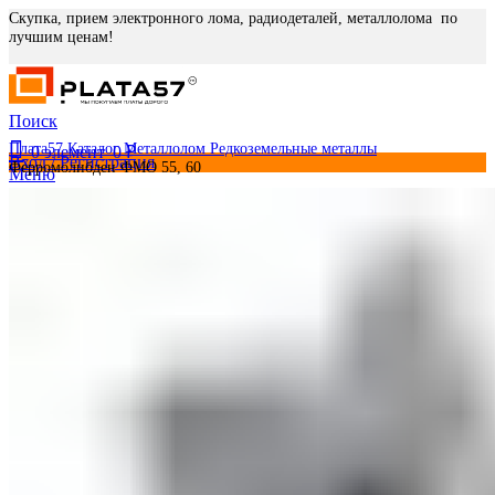
Скупка, прием электронного лома, радиодеталей, металлолома по
лучшим ценам!
Поиск
Плата57
Каталог
Металлолом
Редкоземельные металлы
0
элемент
0
₽
Вход / Регистрация
Ферромолибден ФМО 55, 60
Меню