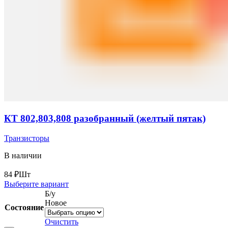
КТ 802,803,808 разобранный (желтый пятак)
Транзисторы
В наличии
84
₽
Шт
Выберите вариант
Б/у
Новое
Состояние
Очистить