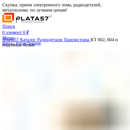
Скупка, прием электронного лома, радиодеталей,
металлолома по лучшим ценам!
Поиск
0
элемент
0
₽
Меню
Плата57
Каталог
Радиодетали
Транзисторы
КТ 602, 604 и
Вход / Регистрация
подобные белые