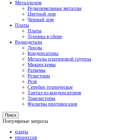
Металлолом
Редкоземельные металлы
Цветной лом
Черный лом
Платы
Платы
Техника в сборе
Радиодетали
Диоды
Конденсаторы
Металлы платиновой группы
Микросхемы
Разъемы
Резисторы
Реле
Серебро техническое
Тантал из конденсаторов
Транзисторы
Фильтры противогазов
Поиск
Популярные запросы
платы
процессор