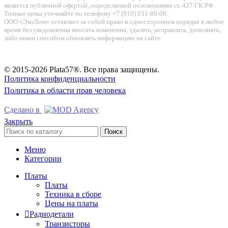
является публичной офертой, определяемой положениями ст. 437 ГК РФ.
Точные цены уточняйте по телефону +7 (910) 031-80-00.
ООО «ЭкоЛом» оставляет за собой право в одностороннем порядке в любое
время без уведомления вносить изменения, удалять, исправлять, дополнять,
либо иным способом обновлять информацию на сайте.
© 2015-2026 Plata57®. Все права защищены.
Политика конфиденциальности
Политика в области прав человека
Сделано в
Закрыть
Поиск
Меню
Категории
Платы
Платы
Техника в сборе
Цены на платы
Радиодетали
Транзисторы