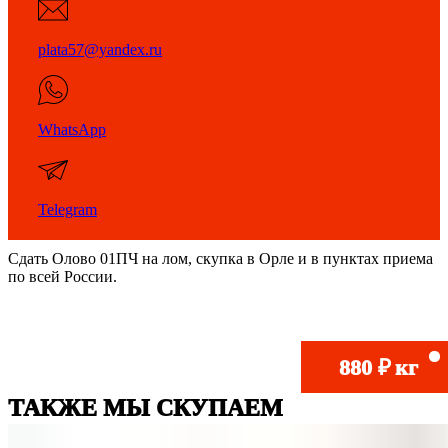
plata57@yandex.ru
WhatsApp
Telegram
Сдать Олово 01ПЧ на лом, скупка в Орле и в пунктах приема
по всей России.
3 600
750
230
880
52
20
₽
₽
₽
₽
₽
₽
кг
кг
кг
кг
кг
кг
ТАКЖЕ МЫ СКУПАЕМ