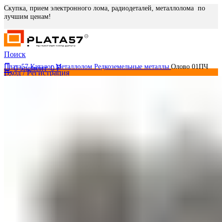
Скупка, прием электронного лома, радиодеталей, металлолома по
лучшим ценам!
Поиск
Плата57
Каталог
Металлолом
Редкоземельные металлы
Олово 01ПЧ
0
элемент
0
₽
Вход / Регистрация
Меню