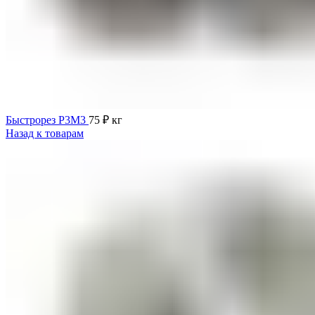
Быстрорез Р3М3
75
₽
кг
Назад к товарам