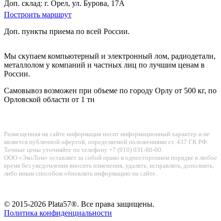
Доп. склад: г. Орел, ул. Бурова, 17А
Построить маршрут
Доп. пункты приема по всей России.
Мы скупаем компьютерный и электронный лом, радиодетали,
металлолом у компаний и частных лиц по лучшим ценам в
России.
Самовывоз возможен при объеме по городу Орлу от 500 кг, по
Орловской области от 1 тн
Размещенная на сайте информация носит информационный характер и не
является публичной офертой, определяемой положениями ст. 437 ГК РФ.
Точные цены уточняйте по телефону +7 (910) 031-80-00.
ООО «ЭкоЛом» оставляет за собой право в одностороннем порядке в любое
время без уведомления вносить изменения, удалять, исправлять, дополнять,
либо иным способом обновлять информацию на сайте.
© 2015-2026 Plata57®. Все права защищены.
Политика конфиденциальности