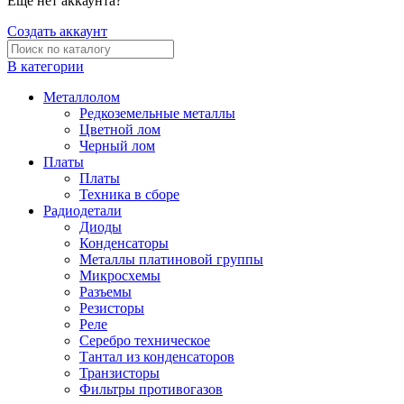
Еще нет аккаунта?
Создать аккаунт
В категории
Металлолом
Редкоземельные металлы
Цветной лом
Черный лом
Платы
Платы
Техника в сборе
Радиодетали
Диоды
Конденсаторы
Металлы платиновой группы
Микросхемы
Разъемы
Резисторы
Реле
Серебро техническое
Тантал из конденсаторов
Транзисторы
Фильтры противогазов