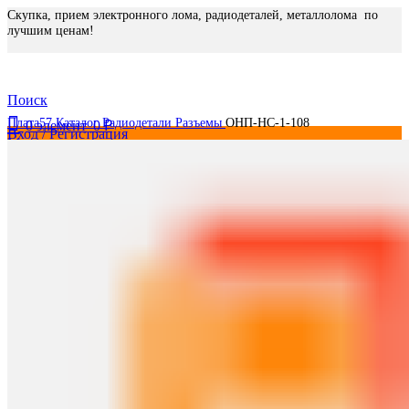
Скупка, прием электронного лома, радиодеталей, металлолома по
лучшим ценам!
Поиск
Плата57
Каталог
Радиодетали
Разъемы
ОНП-НС-1-108
0
элемент
0
₽
Вход / Регистрация
Меню