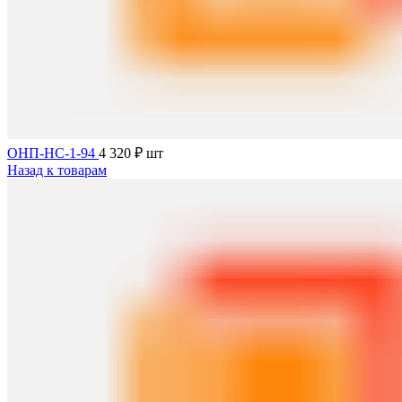
ОНП-НС-1-94
4 320
₽
шт
Назад к товарам