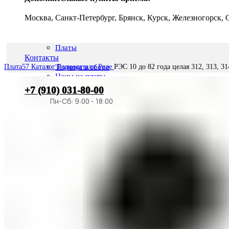
Москва, Санкт-Петербург, Брянск, Курск, Железногорск,
Платы
Контакты
Плата57
Каталог
Радиодетали
Реле
РЭС 10 до 82 года целая 312, 313, 31
Техника в сборе
Цены на платы
+7 (910) 031-80-00
Радиодетали
Плата57
Ростов
Транзисторы
Конденсаторы
О компании
Диоды
Микросхемы
Новости
Разъемы
Лицензии
Резисторы
Контакты
Реле
Металлы платиновой группы
Вход / Регистрация
Тантал из конденсаторов
Серебро техническое
0
элемент
0
₽
Фильтры противогазов
Цены на радиодетали
Поиск