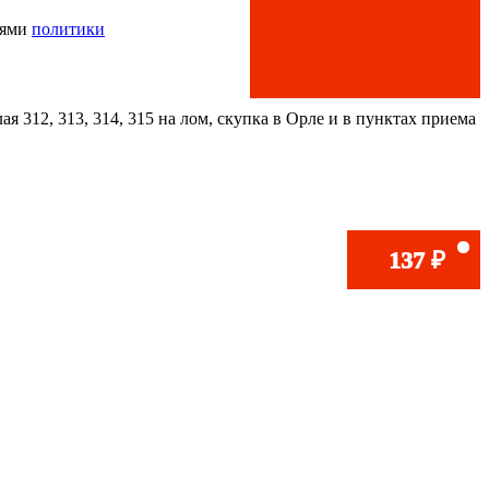
иями
политики
ая 312, 313, 314, 315 на лом, скупка в Орле и в пунктах приема
2 268
105
315
819
221
137
₽
₽
₽
₽
₽
₽