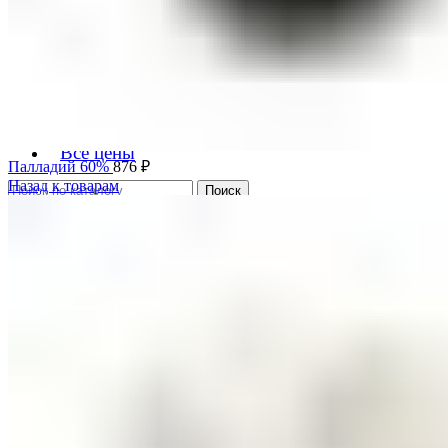
Металлолом
0
элемент
0
₽
Меню
Черный лом
Цветной лом
Редкоземельные металлы
Цены на металлолом
Все цены
Палладий 60%
876
₽
Назад к товарам
Поиск
Вход / Регистрация