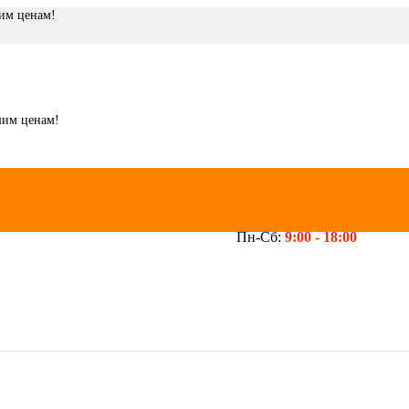
шим ценам!
шим ценам!
Пн-Сб:
9:00 -
18:00