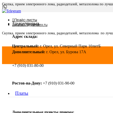
Скупка, прием электронного лома, радиодеталей, металлолома по луч
Прайс-листы
Точки приема
plata57@yandex.ru
Скупка, прием электронного лома, радиодеталей, металлолома по луч
Адрес склада:
Центральный:
г. Орел, ул. Северный Парк 10литБ
Дополнительный:
г. Орел, ул. Бурова 17А
+7 (910) 031-80-00
Ростов-на-Дону:
+7 (910) 031-90-00
Платы
Дополнительные пункты приема: