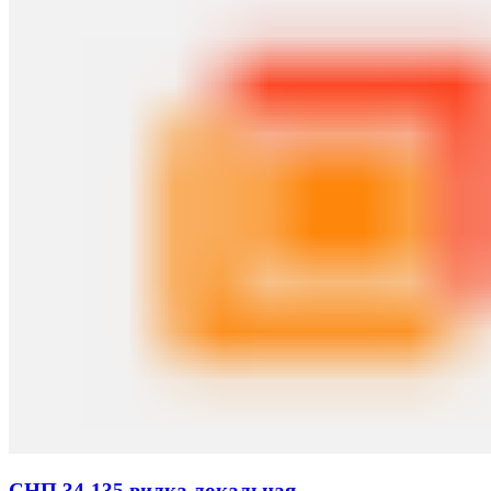
СНП 34-135 вилка локальная