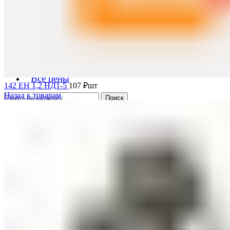
Металлолом
0
элемент
0
₽
Меню
Черный лом
Цветной лом
Редкоземельные металлы
Цены на металлолом
Все цены
142 ЕН 1,2 НД1-5
107
₽
шт
Назад к товарам
Поиск
Вход / Регистрация