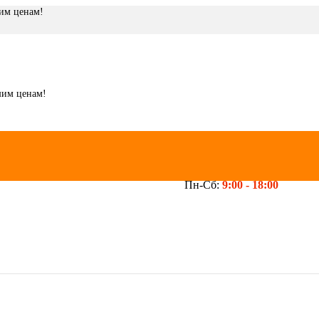
шим ценам!
шим ценам!
Пн-Сб:
9:00 -
18:00