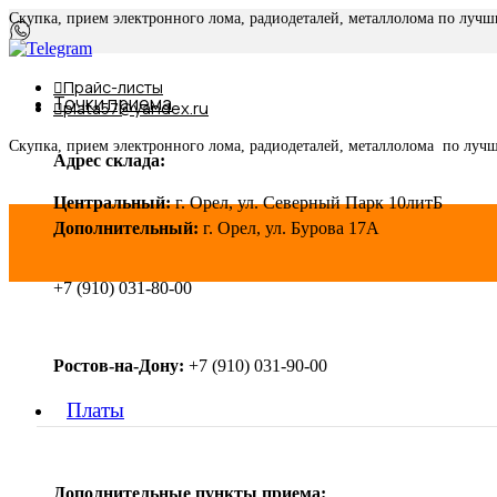
Скупка, прием электронного лома, радиодеталей, металлолома по луч
Прайс-листы
Точки приема
plata57@yandex.ru
Скупка, прием электронного лома, радиодеталей, металлолома по луч
Адрес склада:
Центральный:
г. Орел, ул. Северный Парк 10литБ
Дополнительный:
г. Орел, ул. Бурова 17А
+7 (910) 031-80-00
Ростов-на-Дону:
+7 (910) 031-90-00
Платы
Дополнительные пункты приема: