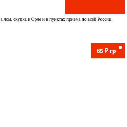
а лом, скупка в Орле и в пунктах приема по всей России.
81
16
22
72
98
65
₽
₽
₽
₽
₽
₽
гр
гр
гр
гр
гр
гр