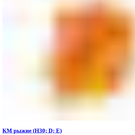
КМ рыжие (Н30; D; Е)