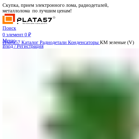
Скупка, прием электронного лома, радиодеталей,
металлолома по лучшим ценам!
Поиск
0
элемент
0
₽
Меню
Плата57
Каталог
Радиодетали
Конденсаторы
КМ зеленые (V)
Вход / Регистрация