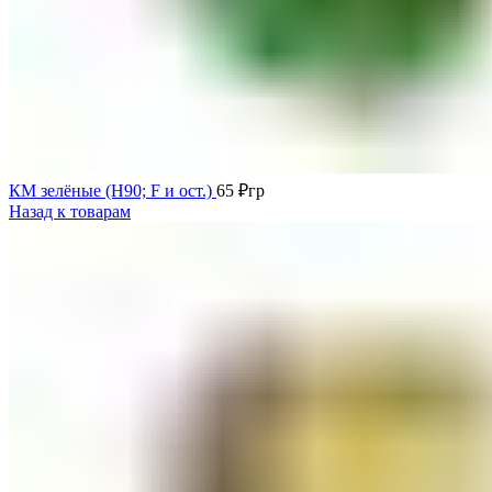
КМ зелёные (H90; F и ост.)
65
₽
гр
Назад к товарам