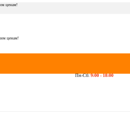
шим ценам!
шим ценам!
Пн-Сб:
9:00 -
18:00