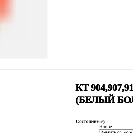
КТ 904,907
(БЕЛЫЙ БО
Состояние
Б/у
Новое