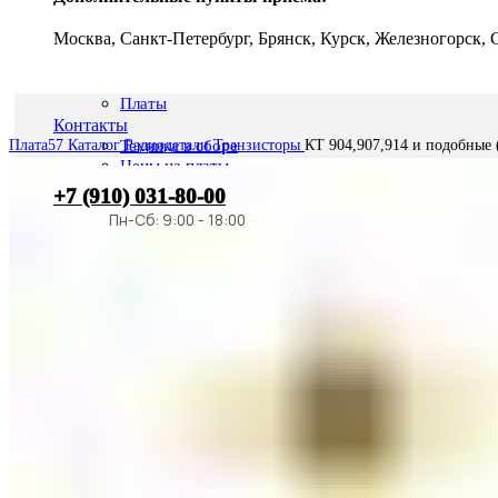
Москва, Санкт-Петербург, Брянск, Курск, Железногорск,
Платы
Контакты
Плата57
Каталог
Радиодетали
Транзисторы
КТ 904,907,914 и подобные 
Техника в сборе
Цены на платы
+7 (910) 031-80-00
Радиодетали
Плата57
Ростов
Транзисторы
Конденсаторы
О компании
Диоды
Микросхемы
Новости
Разъемы
Лицензии
Резисторы
Контакты
Реле
Металлы платиновой группы
Вход / Регистрация
Тантал из конденсаторов
Серебро техническое
0
элемент
0
₽
Фильтры противогазов
Цены на радиодетали
Поиск