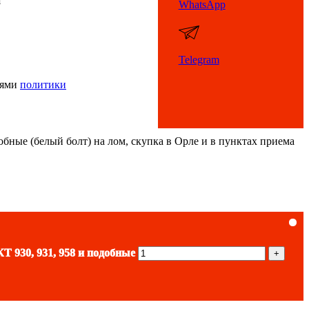
я
WhatsApp
Telegram
иями
политики
обные (белый болт) на лом, скупка в Орле и в пунктах приема
обные желтые длинные ноги
 подобные (малый вертолёт)
03, П308 и подобные белые
Т 930, 931, 958 и подобные
 товара КТ 704 и подобные
 товара КТ 909 и подобные
ятор
ятор