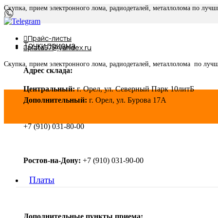
Скупка, прием электронного лома, радиодеталей, металлолома по луч
Прайс-листы
Точки приема
plata57@yandex.ru
Скупка, прием электронного лома, радиодеталей, металлолома по луч
Адрес склада:
Центральный:
г. Орел, ул. Северный Парк 10литБ
Дополнительный:
г. Орел, ул. Бурова 17А
+7 (910) 031-80-00
Ростов-на-Дону:
+7 (910) 031-90-00
Платы
Дополнительные пункты приема: