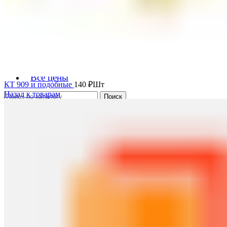
Металлолом
0
элемент
0
₽
Меню
Черный лом
Цветной лом
Редкоземельные металлы
Цены на металлолом
Все цены
КТ 909 и подобные
140
₽
Шт
Назад к товарам
Поиск
Вход / Регистрация